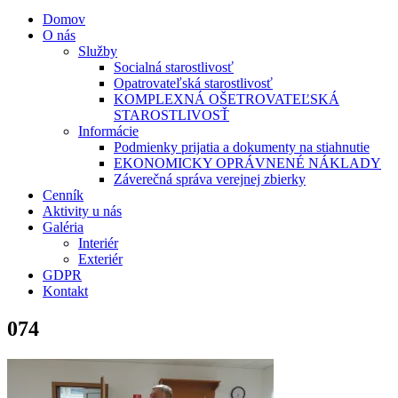
Domov
O nás
Služby
Socialná starostlivosť
Opatrovateľská starostlivosť
KOMPLEXNÁ OŠETROVATEĽSKÁ
STAROSTLIVOSŤ
Informácie
Podmienky prijatia a dokumenty na stiahnutie
EKONOMICKY OPRÁVNENÉ NÁKLADY
Záverečná správa verejnej zbierky
Cenník
Aktivity u nás
Galéria
Interiér
Exteriér
GDPR
Kontakt
074