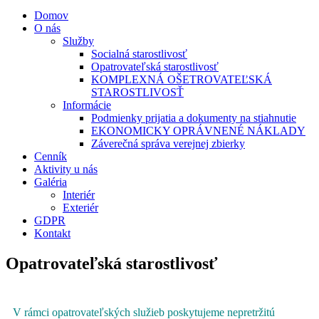
Domov
O nás
Služby
Socialná starostlivosť
Opatrovateľská starostlivosť
KOMPLEXNÁ OŠETROVATEĽSKÁ
STAROSTLIVOSŤ
Informácie
Podmienky prijatia a dokumenty na stiahnutie
EKONOMICKY OPRÁVNENÉ NÁKLADY
Záverečná správa verejnej zbierky
Cenník
Aktivity u nás
Galéria
Interiér
Exteriér
GDPR
Kontakt
Opatrovateľská starostlivosť
V rámci opatrovateľských služieb poskytujeme nepretržitú