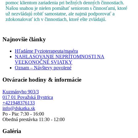
pomoc klientom zariadenia pri bežných denných činnostiach.
Našou snahou je nielen pomáhať seniorom s činnosťami, ktoré
už nezvládajú robiť samostatne, ale najmä podporovať a
zdokonalovať ich v činnostiach, ktoré ešte zvládajú.
Najnovšie články
Hľadáme Fyzioterapeuta/maséra
NAHLASOVANIE NEPRÍTOMNOSTI NA
VEĽKONOČNÉ SVIATKY
Oznam – Návštevy povolené
Otváracie hodiny & informácie
Kuzmányho 903/3
017 01 Považská Bystrica
+421948376133
info@dskatka.sk
Po - Pia: 7:30 - 16:00
Obedná prestávka 11:30 - 12:00
Galéria