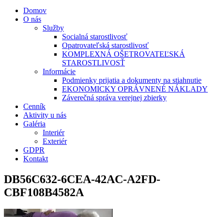
Domov
O nás
Služby
Socialná starostlivosť
Opatrovateľská starostlivosť
KOMPLEXNÁ OŠETROVATEĽSKÁ
STAROSTLIVOSŤ
Informácie
Podmienky prijatia a dokumenty na stiahnutie
EKONOMICKY OPRÁVNENÉ NÁKLADY
Záverečná správa verejnej zbierky
Cenník
Aktivity u nás
Galéria
Interiér
Exteriér
GDPR
Kontakt
DB56C632-6CEA-42AC-A2FD-
CBF108B4582A