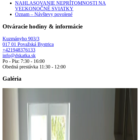
NAHLASOVANIE NEPRÍTOMNOSTI NA
VEĽKONOČNÉ SVIATKY
Oznam – Návštevy povolené
Otváracie hodiny & informácie
Kuzmányho 903/3
017 01 Považská Bystrica
+421948376133
info@dskatka.sk
Po - Pia: 7:30 - 16:00
Obedná prestávka 11:30 - 12:00
Galéria