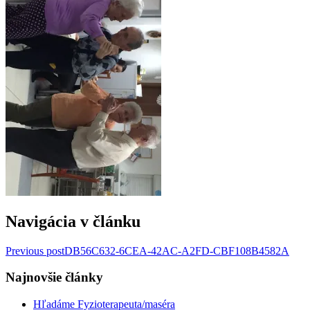
Navigácia v článku
Previous post
DB56C632-6CEA-42AC-A2FD-CBF108B4582A
Najnovšie články
Hľadáme Fyzioterapeuta/maséra