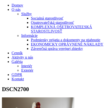
Domov
O nás
Služby
Socialná starostlivosť
Opatrovateľská starostlivosť
KOMPLEXNÁ OŠETROVATEĽSKÁ
STAROSTLIVOSŤ
Informácie
Podmienky prijatia a dokumenty na stiahnutie
EKONOMICKY OPRÁVNENÉ NÁKLADY
Záverečná správa verejnej zbierky
Cenník
Aktivity u nás
Galéria
Interiér
Exteriér
GDPR
Kontakt
DSCN2700