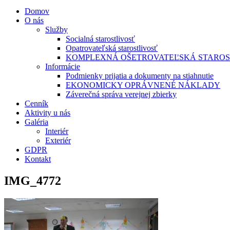
Domov
O nás
Služby
Socialná starostlivosť
Opatrovateľská starostlivosť
KOMPLEXNÁ OŠETROVATEĽSKÁ STAROS
Informácie
Podmienky prijatia a dokumenty na stiahnutie
EKONOMICKY OPRÁVNENÉ NÁKLADY
Záverečná správa verejnej zbierky
Cenník
Aktivity u nás
Galéria
Interiér
Exteriér
GDPR
Kontakt
IMG_4772