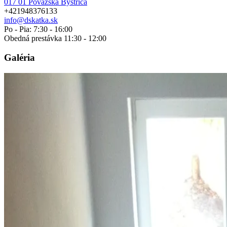
017 01 Považská Bystrica
+421948376133
info@dskatka.sk
Po - Pia: 7:30 - 16:00
Obedná prestávka 11:30 - 12:00
Galéria