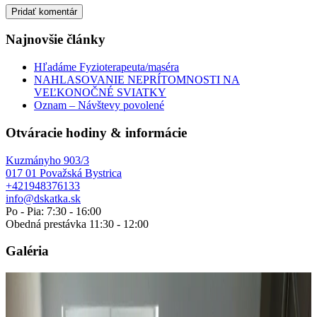
Najnovšie články
Hľadáme Fyzioterapeuta/maséra
NAHLASOVANIE NEPRÍTOMNOSTI NA
VEĽKONOČNÉ SVIATKY
Oznam – Návštevy povolené
Otváracie hodiny & informácie
Kuzmányho 903/3
017 01 Považská Bystrica
+421948376133
info@dskatka.sk
Po - Pia: 7:30 - 16:00
Obedná prestávka 11:30 - 12:00
Galéria