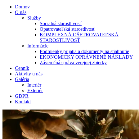
Domov
O nás
Služby
Socialná starostlivosť
Opatrovateľská starostlivosť
KOMPLEXNÁ OŠETROVATEĽSKÁ
STAROSTLIVOSŤ
Informácie
Podmienky prijatia a dokumenty na stiahnutie
EKONOMICKY OPRÁVNENÉ NÁKLADY
Záverečná správa verejnej zbierky
Cenník
Aktivity u nás
Galéria
Interiér
Exteriér
GDPR
Kontakt