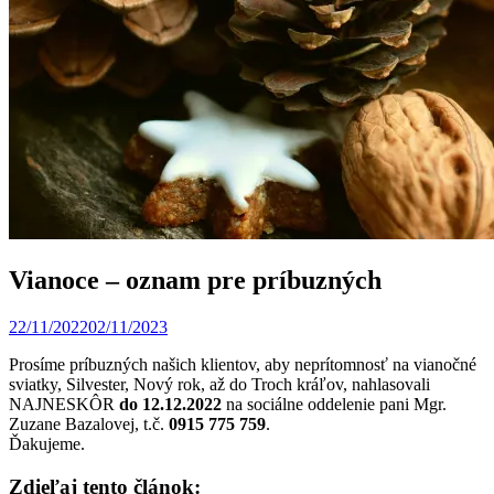
Vianoce – oznam pre príbuzných
22/11/2022
02/11/2023
Erik
Balla
Prosíme príbuzných našich klientov, aby neprítomnosť na vianočné
sviatky, Silvester, Nový rok, až do Troch kráľov, nahlasovali
NAJNESKÔR
do 12.12.2022
na sociálne oddelenie pani Mgr.
Zuzane Bazalovej, t.č.
0915 775 759
.
Ďakujeme.
Zdieľaj tento článok: